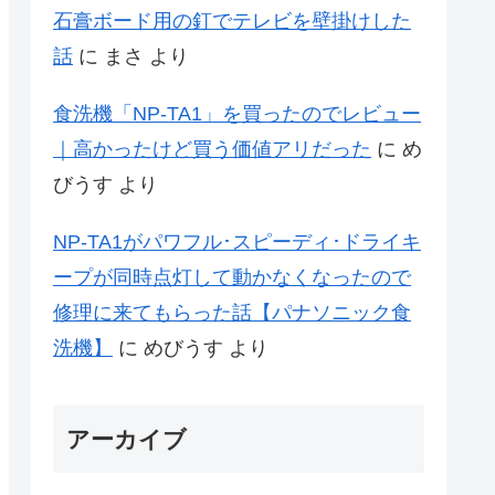
石膏ボード用の釘でテレビを壁掛けした
話
に
まさ
より
食洗機「NP-TA1」を買ったのでレビュー
｜高かったけど買う価値アリだった
に
め
びうす
より
NP-TA1がパワフル･スピーディ･ドライキ
ープが同時点灯して動かなくなったので
修理に来てもらった話【パナソニック食
洗機】
に
めびうす
より
アーカイブ