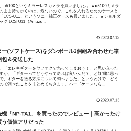
、α5100というミラーレスカメラを買いました↓。▲α5100カメラ
のまま持ち歩くのは、危ないので、これを入れるためのケースと
「LCS-U11」というソニー純正ケースも買いました↓。▲ショルダ
グ LCS-U11（Amazo...
2020.07.13
ター(ソフトケース)をダンボール3個組み合わせた箱
梱包＆発送した
、「エレキギターをヤフオクで売ってしまおう！」と思い立った
すが、「ギターってどうやって送れば良いんだ？」と疑問に思っ
で、ギターを送る方法について調べました。というわけで、どう
ので調べたことをまとめておきます。ハードケースなら...
2020.07.13
洗機「NP-TA1」を買ったのでレビュー｜高かったけ
買う価値アリだった
ソニック製の食洗機「NP-TA1」を購入して、1ヶ月が経過しまし