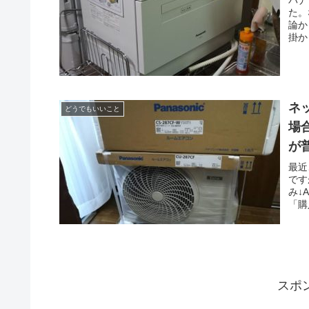
た。
論か
掛か
ネ
どうでもいいこと
場
が
最近
です
み↓
「購
スポ