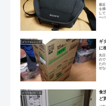
最近
を裸
して
ーバッ
ギ
どうでもいいこと
に
先日
ので
たの
せな
食
どうでもいいこと
ど
パナ