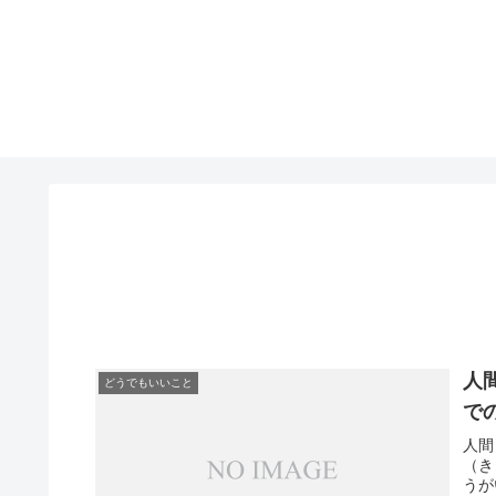
人
どうでもいいこと
で
人間
（き
うが