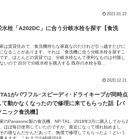
2021.01.22
栄水栓「A202DC」に合う分岐水栓を探す【食洗
】
家は賃貸住みで、食洗機持ちな家庭なのだけれど引っ越すたびに
になることがあります。それは「食洗機に合う分岐水栓を探すこ
です。ほとんどの賃貸では、分岐水栓なんて便利なものは付随し
ないので 自分で分岐水栓を購入する 既存の水栓を取...
2020.12.21
P-TA1がパワフル･スピーディ･ドライキープが同時点
して動かなくなったので修理に来てもらった話【パ
ソニック食洗機】
家のPanasonic製の食洗機、NP-TA1。2018年3月に購入してから2
、ほぼ毎日使用していたのですが、最近になって壊れ始めまし
その後なんだかんだあって、無償で修理してもらったよ！という
書きます。これまでの経緯2018...