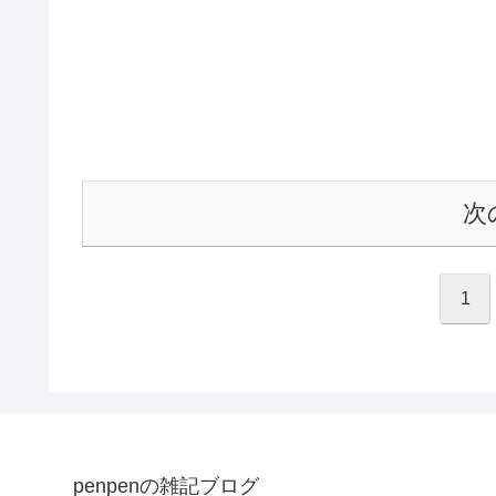
次
1
penpenの雑記ブログ