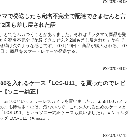
2020.08.05
クマで発送したら宛名不完全で配達できませんと言
て2回も差し戻された話
、とてもムカつくことがありました。それは「ラクマで商品を発
たら宛名不完全で配達できませんと2回も差し戻された」からで
経緯は次のような感じです。 07月19日： 商品が購入される。 07
0日： 商品をスマートレターで発送する。...
2020.08.02
5100を入れるケース「LCS-U11」を買ったのでレビ
ー【ソニー純正】
、α5100というミラーレスカメラを買いました↓。▲α5100カメラ
のまま持ち歩くのは、危ないので、これを入れるためのケースと
「LCS-U11」というソニー純正ケースも買いました↓。▲ショルダ
グ LCS-U11（Amazo...
2020.07.13