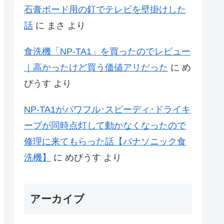
石膏ボード用の釘でテレビを壁掛けした
話
に
まさ
より
食洗機「NP-TA1」を買ったのでレビュー
｜高かったけど買う価値アリだった
に
め
びうす
より
NP-TA1がパワフル･スピーディ･ドライキ
ープが同時点灯して動かなくなったので
修理に来てもらった話【パナソニック食
洗機】
に
めびうす
より
アーカイブ