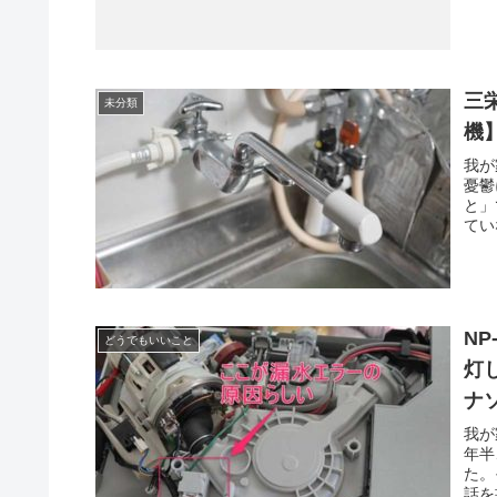
三
未分類
機
我が
憂鬱
と」
てい
N
どうでもいいこと
灯
ナ
我が
年半
た。
話を