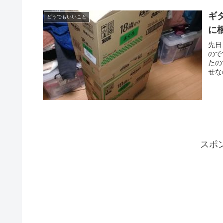
ギ
どうでもいいこと
に
先日
ので
たの
せな
スポ