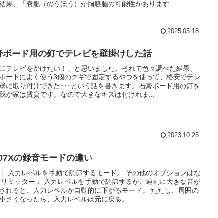
結果、「嚢胞（のうほう）か胸腺腫の可能性があります...
2025.05.18
膏ボード用の釘でテレビを壁掛けした話
にテレビをかけたい！」と思いました。それで色々調べた結果、
ボードによく使う3個のクギで固定するやつを使って、格安でテレ
壁に取り付けできた･･･という話を書きます。石膏ボード用の釘を
我が家は賃貸です。なので大きなキズは付けれま...
2023.10.25
R07Xの録音モードの違い
： 入力レベルを手動で調節するモード。 その他のオプションはな
 リミッター： 入力レベルを手動で調節するが、過剰に大きな音が
されると、入力レベルが自動的に下がるモード。 ただし、周囲の
小さくなったら、入力レベルは元に戻る。 ...