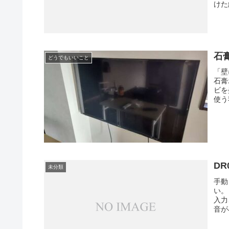
けた
石
どうでもいいこと
「壁
石膏
ビを
使う
D
未分類
手動
い。
入力
音が