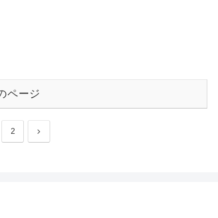
のページ
次
2
へ